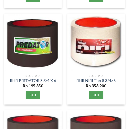
ROLL PADI
ROLL PADI
RHR PREDATOR 8 3/4 X 6
RHR NIRI Top 8 3/4×6
Rp
195,350
Rp
353,900
BELI
BELI