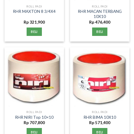
ROLL PADI
ROLL PADI
RHR MACAN TERBANG
RHR MAXTON 8 3/4X4
10X10
Rp
321,900
Rp
476,400
BELI
BELI
ROLL PADI
ROLL PADI
RHR NIRI Top 10×10
RHR BIMA 10X10
Rp
707,800
Rp
571,400
BELI
BELI