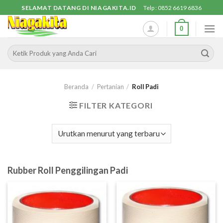
Skip
SELAMAT DATANG DI NIAGAKITA.ID
Telp : 0852 6619 6836
to
0
content
Pencarian
untuk:
Beranda
/
Pertanian
/
Roll Padi
FILTER KATEGORI
Rubber Roll Penggilingan Padi