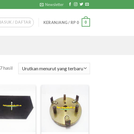
Newsletter
MASUK / DAFTAR
0
KERANJANG /
RP
0
 hasil