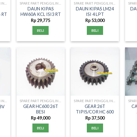
SPARE PART PENGGILINGAN PADI
SPARE PART PENGGILINGAN PADI
SPARE PART PENGGILINGAN PADI
DAUN KIPAS
DAUN KIPAS LM24
DA
4 RT
HW60A KCL ISI3 RT
ISI 4 LPT
Rp
29,775
Rp
53,000
BELI
BELI
SPARE PART PENGGILINGAN PADI
SPARE PART PENGGILINGAN PADI
SPARE PART PENGGILINGAN PADI
GEAR HC600 26T
GEAR 26T
CA
BV
BESI
TIPIS/COR HC 600
Rp
49,000
Rp
37,500
BELI
BELI