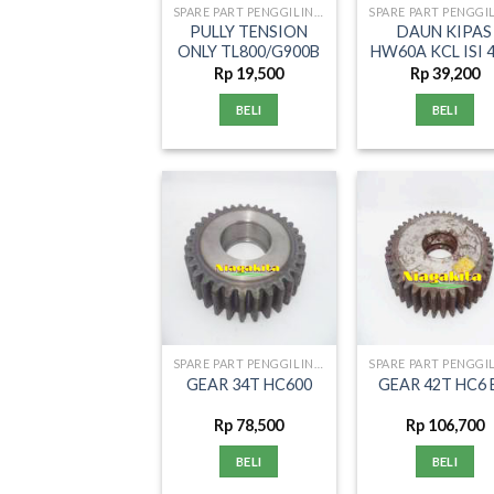
SPARE PART PENGGILINGAN PADI
PULLY TENSION
DAUN KIPAS
ONLY TL800/G900B
HW60A KCL ISI 
Rp
19,500
Rp
39,200
BELI
BELI
SPARE PART PENGGILINGAN PADI
GEAR 34T HC600
GEAR 42T HC6 
Rp
78,500
Rp
106,700
BELI
BELI