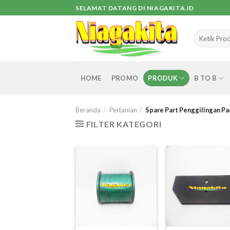
Skip
SELAMAT DATANG DI NIAGAKITA.ID
to
content
Pencarian
untuk:
HOME
PROMO
PRODUK
B TO B
Beranda
/
Pertanian
/
Spare Part Penggilingan Pa
FILTER KATEGORI