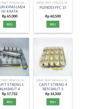
SPARE PART PENGGILINGAN PADI
SPARE PART PENGGILINGAN PADI
UN KIPAS LM24
PLENDES FFC 15
ISI 4 RATA
Rp
65,000
Rp
60,500
BELI
BELI
SPARE PART PENGGILINGAN PADI
SPARE PART PENGGILINGAN PADI
PIT STRENG 5
CAPIT STRENG 4
ALM BAUT 4
BESI BAUT 3
Rp
17,732
Rp
14,300
BELI
BELI