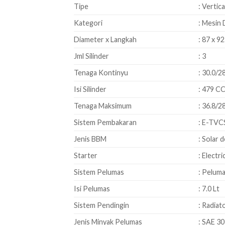
Tipe
: Vertica
Kategori
: Mesin 
Diameter x Langkah
: 87 x 9
Jml Silinder
: 3
Tenaga Kontinyu
: 30.0/
Isi Silinder
: 479 C
Tenaga Maksimum
: 36.8/
Sistem Pembakaran
: E-TVC
Jenis BBM
: Solar 
Starter
: Electri
Sistem Pelumas
: Pelum
Isi Pelumas
: 7.0 Lt
Sistem Pendingin
: Radiat
Jenis Minyak Pelumas
: SAE 30