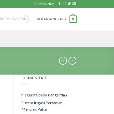
Newsletter
MASUK / DAFTAR
0
KERANJANG /
RP
0
KOMENTAR
niagakita
pada
Pengertian
-EC-1
Sistem Irigasi Pertanian
Menurut Pakar