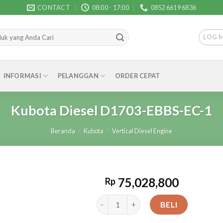
CONTACT
08:00 - 17:00
0852 6619 6836
LOG 
INFORMASI
PELANGGAN
ORDER CEPAT
Kubota Diesel D1703-EBBS-EC-1
Beranda
/
Kubota
/
Vertical Diesel Engine
75,028,800
Rp
Kuantitas Kubota Diesel D1703-EBBS
BELI