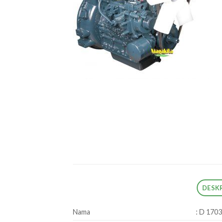
DESKR
Nama
: D 170