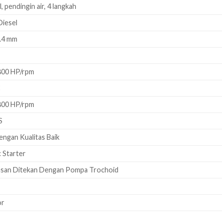
l, pendingin air, 4 langkah
Diesel
2.4 mm
2800 HP/rpm
C
2800 HP/rpm
S
dengan Kualitas Baik
c Starter
asan Ditekan Dengan Pompa Trochoid
or