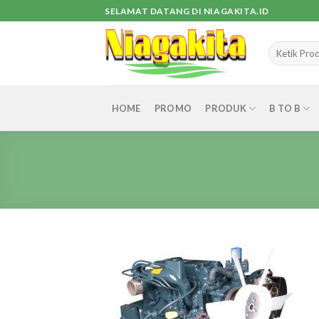
Skip
SELAMAT DATANG DI NIAGAKITA.ID
to
content
Pencarian
untuk:
HOME
PROMO
PRODUK
B TO B