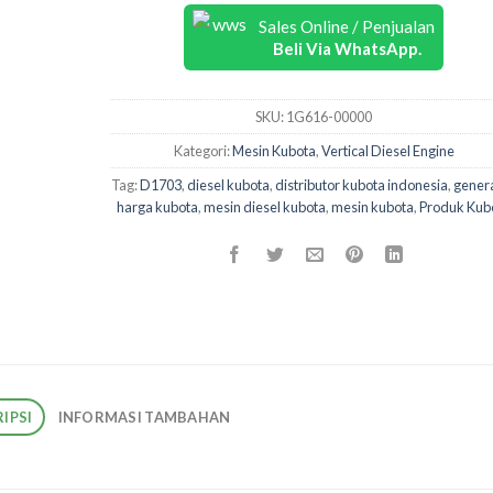
Sales Online / Penjualan
Beli Via WhatsApp.
SKU:
1G616-00000
Kategori:
Mesin Kubota
,
Vertical Diesel Engine
Tag:
D1703
,
diesel kubota
,
distributor kubota indonesia
,
gener
harga kubota
,
mesin diesel kubota
,
mesin kubota
,
Produk Kub
IPSI
INFORMASI TAMBAHAN
3