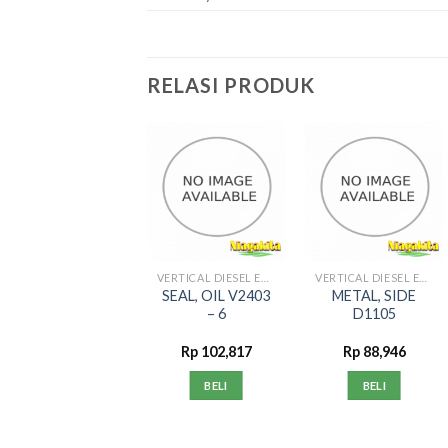
RELASI PRODUK
VERTICAL DIESEL ENGINE
VERTICAL DIESEL ENGINE
VERTICAL DIESEL ENGINE
METAL,
SEAL, OIL V2403
METAL, SIDE
CRANKSHAFT
– 6
D1105
V2403
Rp
780,000
Rp
102,817
Rp
88,946
BELI
BELI
BELI