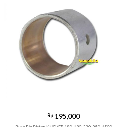
195,000
Rp
Bush Pin Piston KND/ER 180-190-220-250-1500