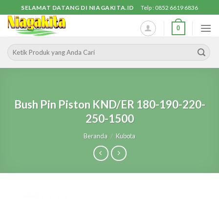
Skip
SELAMAT DATANG DI NIAGAKITA.ID
Telp : 0852 6619 6836
to
0
content
Pencarian
untuk:
Bush Pin Piston KND/ER 180-190-220-
250-1500
Beranda
/
Kubota