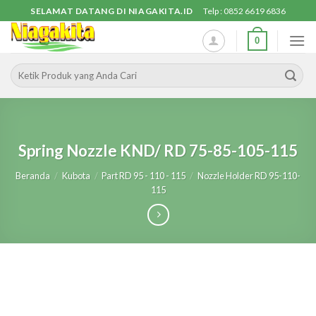
Skip
SELAMAT DATANG DI NIAGAKITA.ID
Telp : 0852 6619 6836
to
0
content
Pencarian
untuk:
Spring Nozzle KND/ RD 75-85-105-115
Beranda
/
Kubota
/
Part RD 95 - 110 - 115
/
Nozzle Holder RD 95-110-
115