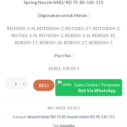
Spring Nozzle KND/ RD 75-85-105-115
Digunakan untuk Mesin :
RD105DI-2-N, RD105DIH-2, RD110DI-2T, RD110DIH-2,
RD75DI-1-N, RD75DIH-1, RD85DI-1-N, RD85DI-1S,
RD85DI-1T, RD85DI-2S, RD85DI-2T, RD85DIH-1
Part No :
14321-53170-1
Kuantitas Spring Nozzle KND/ RD 75-85-105-115
Sales Online / Penjualan
BELI
Beli Via WhatsApp.
SKU:
14321-53170-1
Kategori:
Nozzle Holder RD 75-85
,
Nozzle Holder RD 95-110-115
Tag:
niagakita