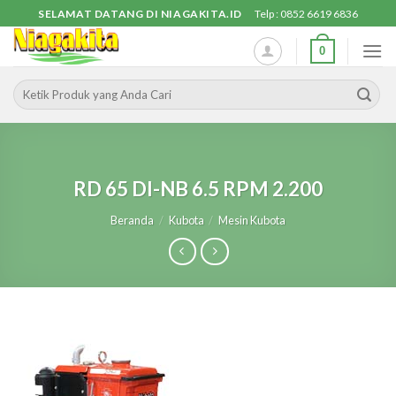
Skip
SELAMAT DATANG DI NIAGAKITA.ID
Telp : 0852 6619 6836
to
0
content
Pencarian
untuk:
RD 65 DI-NB 6.5 RPM 2.200
Beranda
/
Kubota
/
Mesin Kubota