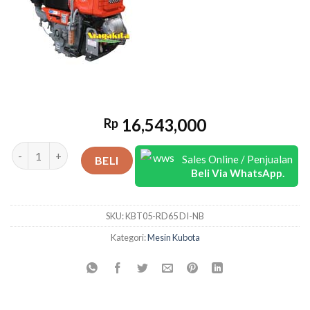
16,543,000
Rp
Kuantitas RD 65 DI-NB 6.5 RPM 2.200
Sales Online / Penjualan
BELI
Beli Via WhatsApp.
SKU:
KBT05-RD65 DI-NB
Kategori:
Mesin Kubota