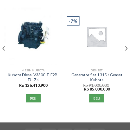
-7%
MESIN KUBOTA
GENSET
Kubota Diesel V3300-T-E2B-
Generator Set J 315 / Genset
EU-Z4
Kubota
Rp
126,410,900
Rp
91,000,000
Rp
85,000,000
BELI
BELI